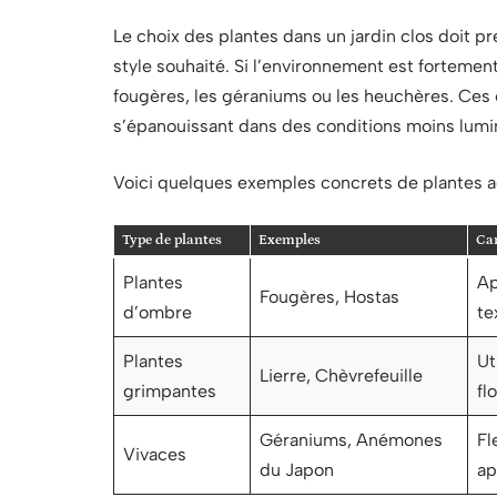
Le choix des plantes dans un jardin clos doit pr
style souhaité. Si l’environnement est forteme
fougères, les géraniums ou les heuchères. Ces e
s’épanouissant dans des conditions moins lumi
Voici quelques exemples concrets de plantes ad
Type de plantes
Exemples
Car
Plantes
Ap
Fougères, Hostas
d’ombre
te
Plantes
Ut
Lierre, Chèvrefeuille
grimpantes
fl
Géraniums, Anémones
Fl
Vivaces
du Japon
ap