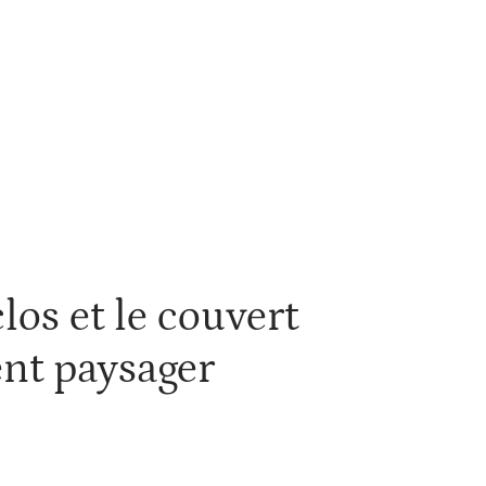
estir
Louer
Rénover
los et le couvert
nt paysager