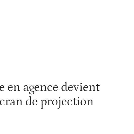
estir
Louer
Rénover
e en agence devient
cran de projection