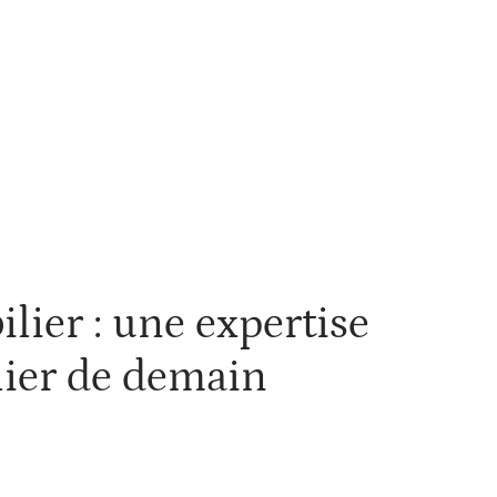
estir
Louer
Rénover
lier : une expertise
lier de demain