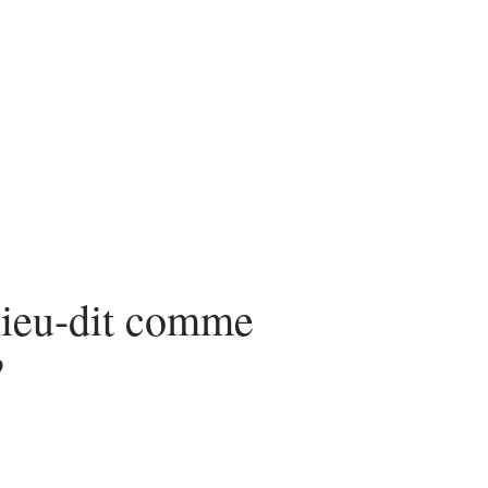
nvestir
Louer
Rénover
 lieu-dit comme
?