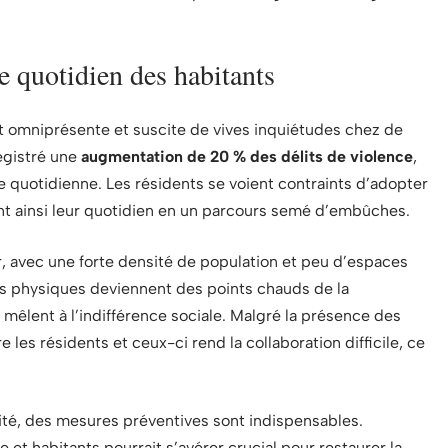
le quotidien des habitants
est omniprésente et suscite de vives inquiétudes chez de
egistré une
augmentation de 20 % des délits de violence
,
ie quotidienne. Les résidents se voient contraints d’adopter
t ainsi leur quotidien en un parcours semé d’embûches.
, avec une forte densité de population et peu d’espaces
ents physiques deviennent des points chauds de la
e mêlent à l’indifférence sociale. Malgré la présence des
 les résidents et ceux-ci rend la collaboration difficile, ce
ité, des mesures préventives sont indispensables.
 et habitants pourrait s’avérer crucial pour restaurer la