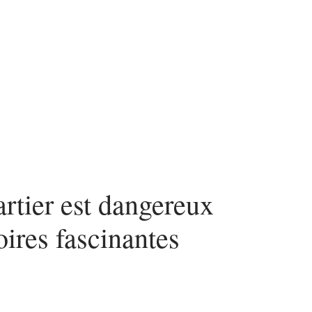
estir
Louer
Rénover
artier est dangereux
oires fascinantes