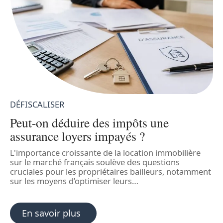
DÉFISCALISER
D
Peut-on déduire des impôts une
S
assurance loyers impayés ?
v
L'importance croissante de la location immobilière
I
e
sur le marché français soulève des questions
r
cruciales pour les propriétaires bailleurs, notamment
P
sur les moyens d’optimiser leurs
…
En savoir plus