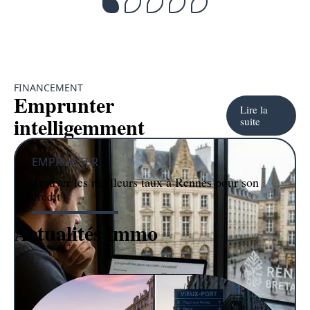
FINANCEMENT
Emprunter
Lire la
intelligemment
suite
EMPRUNTER
Trouver les meilleurs taux à Rennes pour son
crédit
IMMO
Actualités immo
Lire la suite