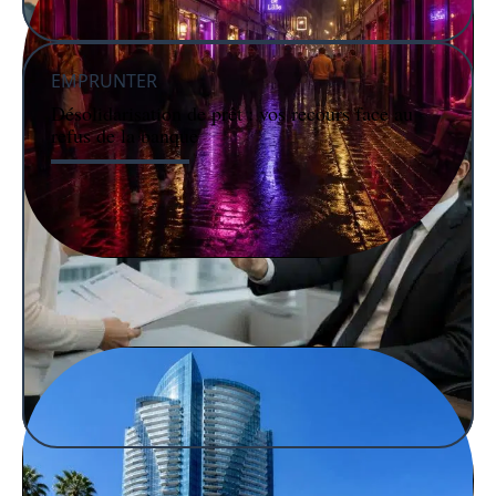
EMPRUNTER
Désolidarisation de prêt : vos recours face au
refus de la banque
IMMO
Une nuit dans le quartier chaud à Lille : entre ambiance
et découvertes