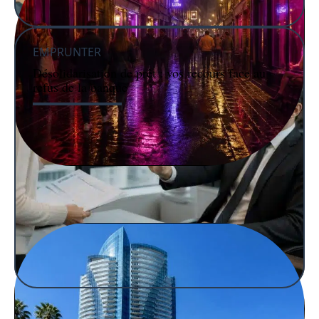
EMPRUNTER
Désolidarisation de prêt : vos recours face au
refus de la banque
IMMO
Une nuit dans le quartier chaud à Lille : entre ambiance
et découvertes