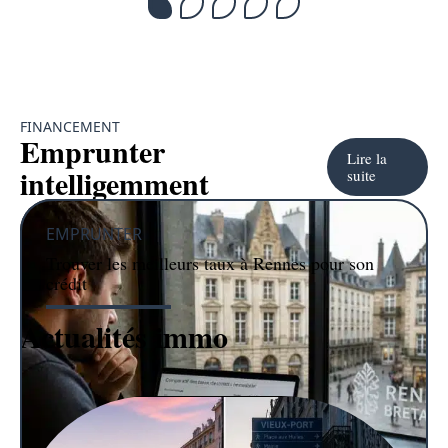
FINANCEMENT
Emprunter
Lire la
intelligemment
suite
EMPRUNTER
Trouver les meilleurs taux à Rennes pour son
crédit
IMMO
Actualités immo
Lire la suite