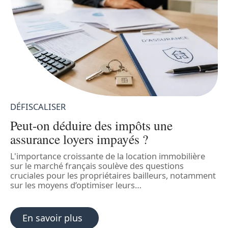
DÉFISCALISER
D
Peut-on déduire des impôts une
S
assurance loyers impayés ?
v
L'importance croissante de la location immobilière
I
e
sur le marché français soulève des questions
r
cruciales pour les propriétaires bailleurs, notamment
P
sur les moyens d’optimiser leurs
…
En savoir plus