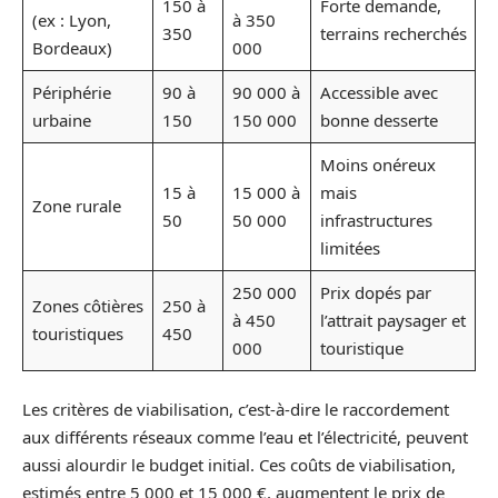
150 à
Forte demande,
(ex : Lyon,
à 350
350
terrains recherchés
Bordeaux)
000
Périphérie
90 à
90 000 à
Accessible avec
urbaine
150
150 000
bonne desserte
Moins onéreux
15 à
15 000 à
mais
Zone rurale
50
50 000
infrastructures
limitées
250 000
Prix dopés par
Zones côtières
250 à
à 450
l’attrait paysager et
touristiques
450
000
touristique
Les critères de viabilisation, c’est-à-dire le raccordement
aux différents réseaux comme l’eau et l’électricité, peuvent
aussi alourdir le budget initial. Ces coûts de viabilisation,
estimés entre 5 000 et 15 000 €, augmentent le prix de