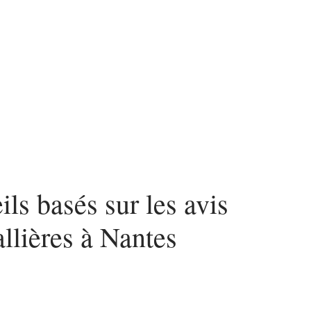
nvestir
Louer
Rénover
ls basés sur les avis
allières à Nantes