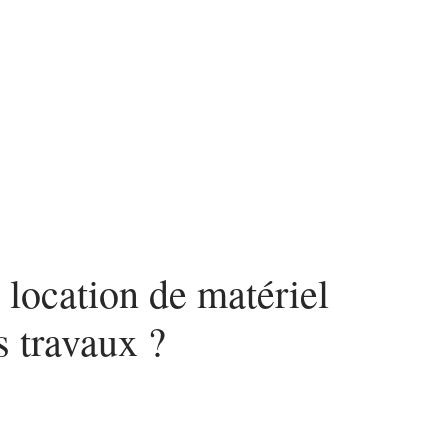
nvestir
Louer
Rénover
location de matériel
s travaux ?